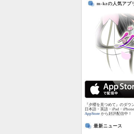
m-kzの人気アプリ『
『夕櫻を見つめて』のダウ
日本語・英語・iPad・iPho
AppStore
から好評配信中！
最新ニュース