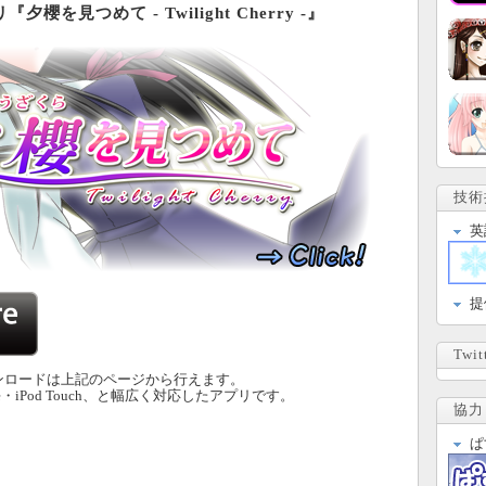
夕櫻を見つめて - Twilight Cherry -』
技術
英
提
Twit
ンロードは上記のページから行えます。
ne・iPod Touch、と幅広く対応したアプリです。
協力
ぱ