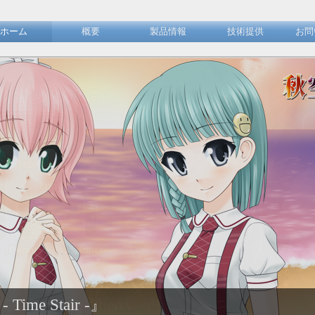
ホーム
概要
製品情報
技術提供
お問
me Stair -』