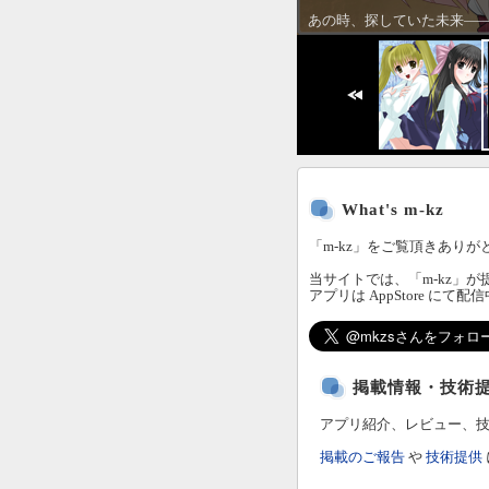
あの時、探していた未来―― 
What's m-kz
「m-kz」
をご覧頂きありが
当サイトでは、
「m-kz」
が
アプリは AppStore にて配
掲載情報・技術
アプリ紹介
、レビュー、
掲載のご報告
や
技術提供