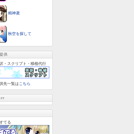
精神鳶
秋空を探して
提供
訳・スクリプト・移植代行
供先一覧は
こちら
ter
すてる