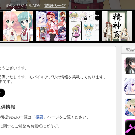
iOS オリジナルADV （
詳細ページ
）
製品
とうございます。
提供いたします、
モバイルアプリ
の情報を掲載しております。
信中です。
提供情報
技術提供先の一覧は「
概要
」ページをご覧ください。
に関するご相談もお気軽にどうぞ。