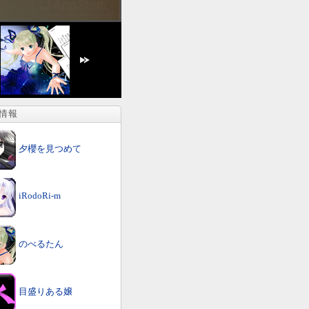
情報
夕櫻を見つめて
iRodoRi-m
のべるたん
目盛りある嬢